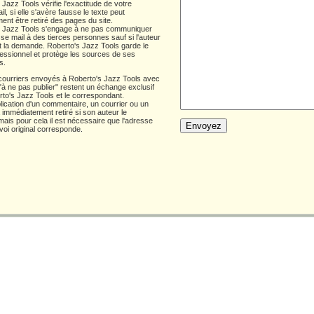
 Jazz Tools vérifie l'exactitude de votre
l, si elle s'avère fausse le texte peut
ent être retiré des pages du site.
s Jazz Tools s'engage à ne pas communiquer
se mail à des tierces personnes sauf si l'auteur
it la demande. Roberto's Jazz Tools garde le
fessionnel et protège les sources de ses
s.
 courriers envoyés à Roberto's Jazz Tools avec
"à ne pas publier" restent un échange exclusif
rto's Jazz Tools et le correspondant.
lication d'un commentaire, un courrier ou un
a immédiatement retiré si son auteur le
ais pour cela il est nécessaire que l'adresse
nvoi original corresponde.