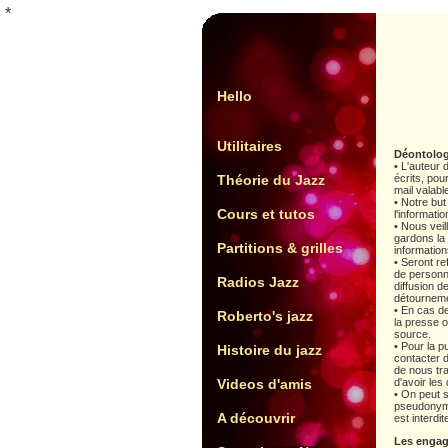
*
Hello
Utilitaires
Déontolog
• L'auteur 
Théorie du Jazz
écrits, pou
mail valabl
• Notre but
Cours et tutos
l'informati
• Nous veil
gardons la 
Partitions & grilles
information
• Seront r
de personne
Radios Jazz
diffusion d
détourneme
• En cas de
Roberto's jazz
la presse ou
source.
• Pour la p
Histoire du jazz
contacter 
de nous tr
Videos d'amis
d'avoir les
• On peut 
pseudonyme
A découvrir
est interdit
Les engag