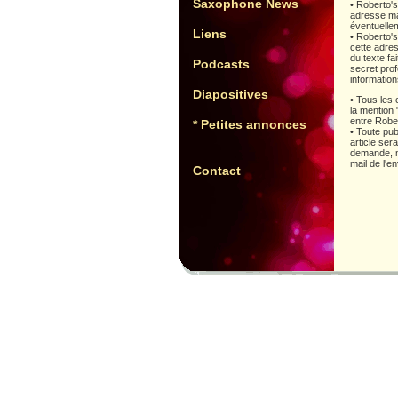
Saxophone News
• Roberto's
adresse mai
éventuellem
Liens
• Roberto'
cette adres
du texte fa
Podcasts
secret pro
information
Diapositives
• Tous les
la mention 
entre Robe
* Petites annonces
• Toute pub
article ser
demande, m
mail de l'e
Contact