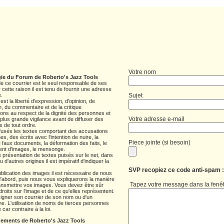
Votre nom
ie du Forum de Roberto's Jazz Tools
de ce courrier est le seul responsable de ses
r cette raison il est tenu de fournir une adresse
e.
Sujet
 est la liberté d'expression, d'opinion, de
on, du commentaire et de la critique
lons au respect de la dignité des personnes et
Votre adresse e-mail
plus grande vigilance avant de diffuser des
s de tout ordre.
efusés les textes comportant des accusations
s, des écrits avec l'intention de nuire, la
Piece jointe (si besoin)
e faux documents, la déformation des faits, le
nt d'images, le mensonge.
 présentation de textes puisés sur le net, dans
 d'autres origines il est impératif d'indiquer la
SVP recopiez ce code anti-spam 
ublication des images il est nécessaire de nous
d'abord, puis nous vous expliquerons la manière
Tapez votre message dans la fenêt
ansmettre vos images. Vous devez être sûr
 droits sur l'image et de ce qu'elles représentent.
signer son courrier de son nom ou d'un
. L'utilisation de noms de tierces personnes
e car contraire à la loi.
ements de Roberto's Jazz Tools